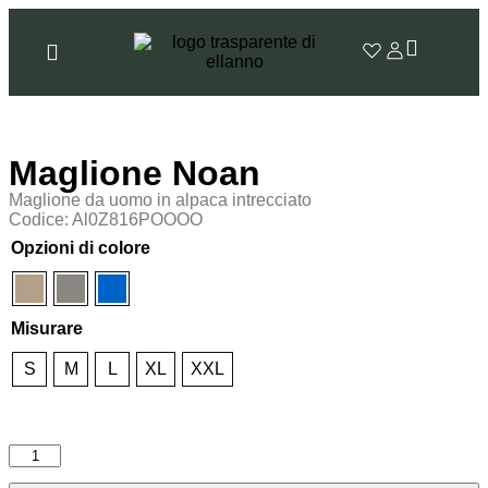
Maglione Noan
Maglione da uomo in alpaca intrecciato
Codice: Al0Z816POOOO
Opzioni di colore
Misurare
S
M
L
XL
XXL