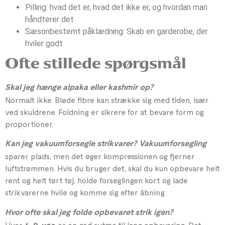
Pilling: hvad det er, hvad det ikke er, og hvordan man
håndterer det
Sæsonbestemt påklædning: Skab en garderobe, der
hviler godt
Ofte stillede spørgsmål
Skal jeg hænge alpaka eller kashmir op?
Normalt ikke. Bløde fibre kan strække sig med tiden, især
ved skuldrene. Foldning er sikrere for at bevare form og
proportioner.
Kan jeg vakuumforsegle strikvarer? Vakuumforsegling
sparer plads, men det øger kompressionen og fjerner
luftstrømmen. Hvis du bruger det, skal du kun opbevare helt
rent og helt tørt tøj, holde forseglingen kort og lade
strikvarerne hvile og komme sig efter åbning.
Hvor ofte skal jeg folde opbevaret strik igen?
Hver
er en god rytme til lang opbevaring. Det