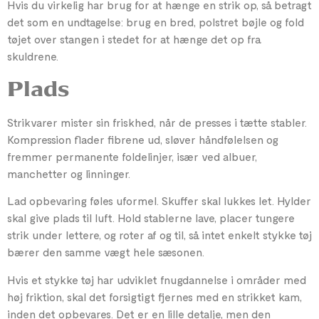
Hvis du virkelig har brug for at hænge en strik op, så betragt
det som en undtagelse: brug en bred, polstret bøjle og fold
tøjet over stangen i stedet for at hænge det op fra
skuldrene.
Plads
Strikvarer mister sin friskhed, når de presses i tætte stabler.
Kompression flader fibrene ud, sløver håndfølelsen og
fremmer permanente foldelinjer, især ved albuer,
manchetter og linninger.
Lad opbevaring føles uformel. Skuffer skal lukkes let. Hylder
skal give plads til luft. Hold stablerne lave, placer tungere
strik under lettere, og roter af og til, så intet enkelt stykke tøj
bærer den samme vægt hele sæsonen.
Hvis et stykke tøj har udviklet fnugdannelse i områder med
høj friktion, skal det forsigtigt fjernes med en strikket kam,
inden det opbevares. Det er en lille detalje, men den