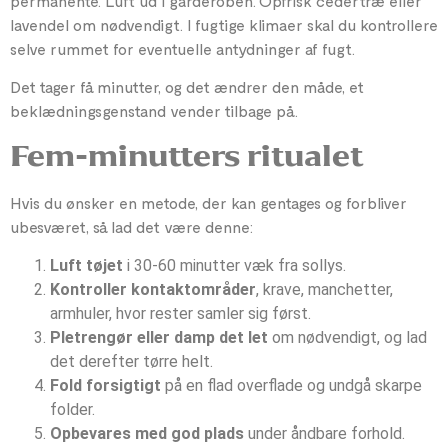
permanente. Luft ud i garderoben. Opfrisk cedertræ eller
lavendel om nødvendigt. I fugtige klimaer skal du kontrollere
selve rummet for eventuelle antydninger af fugt.
Det tager få minutter, og det ændrer den måde, et
beklædningsgenstand vender tilbage på.
Fem-minutters ritualet
Hvis du ønsker en metode, der kan gentages og forbliver
ubesværet, så lad det være denne:
Luft tøjet
i 30-60 minutter væk fra sollys.
Kontroller kontaktområder
, krave, manchetter,
armhuler, hvor rester samler sig først.
Pletrengør eller damp det let
om nødvendigt, og lad
det derefter tørre helt.
Fold forsigtigt
på en flad overflade og undgå skarpe
folder.
Opbevares med god plads
under åndbare forhold.