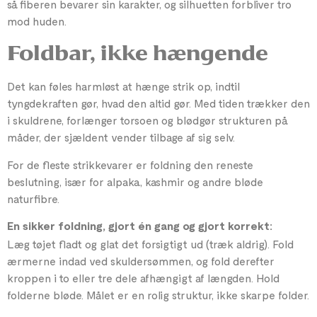
så fiberen bevarer sin karakter, og silhuetten forbliver tro
mod huden.
Foldbar, ikke hængende
Det kan føles harmløst at hænge strik op, indtil
tyngdekraften gør, hvad den altid gør. Med tiden trækker den
i skuldrene, forlænger torsoen og blødgør strukturen på
måder, der sjældent vender tilbage af sig selv.
For de fleste strikkevarer er foldning den reneste
beslutning, især for alpaka, kashmir og andre bløde
naturfibre.
En sikker foldning, gjort én gang og gjort korrekt:
Læg tøjet fladt og glat det forsigtigt ud (træk aldrig). Fold
ærmerne indad ved skuldersømmen, og fold derefter
kroppen i to eller tre dele afhængigt af længden. Hold
folderne bløde. Målet er en rolig struktur, ikke skarpe folder.