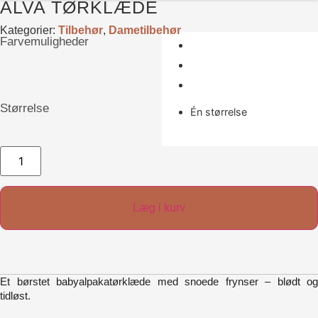
ALVA TØRKLÆDE
Kategorier:
Tilbehør
,
Dametilbehør
Farvemuligheder
Størrelse
Én størrelse
Alva
Tørklæde
antal
Læg i kurv
Et børstet babyalpakatørklæde med snoede frynser – blødt og
tidløst.