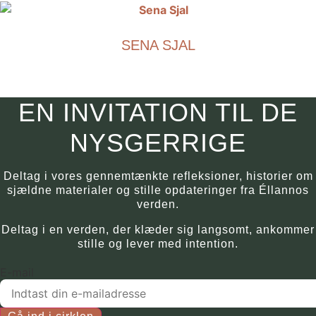
produktsiden.
har
flere
SENA SJAL
varianter.
Mulighederne
€
490.00
kan
vælges
Dette
EN INVITATION TIL DE
på
produkt
produktsiden.
har
NYSGERRIGE
flere
varianter.
Deltag i vores gennemtænkte refleksioner, historier om
Mulighederne
sjældne materialer og stille opdateringer fra Éllannos
kan
verden.
vælges
Deltag i en verden, der klæder sig langsomt, ankommer
på
stille og lever med intention.
produktsiden.
E-mail