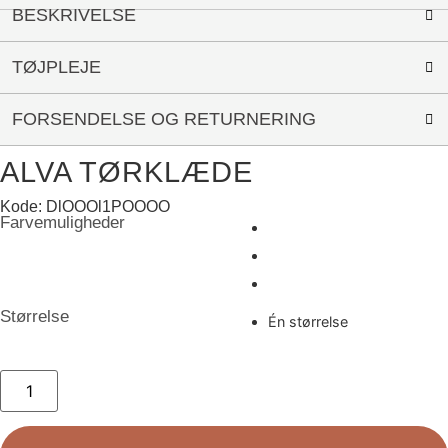
BESKRIVELSE
TØJPLEJE
FORSENDELSE OG RETURNERING
ALVA TØRKLÆDE
Kode: DlOOOl1POOOO
Farvemuligheder
Størrelse
Én størrelse
Alva
Tørklæde
antal