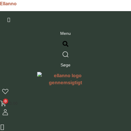
Ellanno
Menu
Søge
0
€
0.00