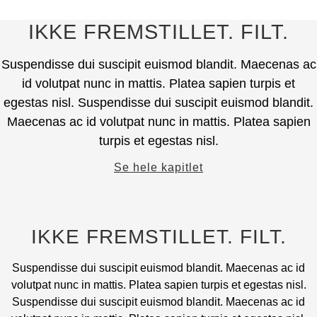
kan
vælges
Dette
IKKE FREMSTILLET. FILT.
på
produkt
produktsiden.
har
Suspendisse dui suscipit euismod blandit. Maecenas ac
flere
id volutpat nunc in mattis. Platea sapien turpis et
varianter.
egestas nisl. Suspendisse dui suscipit euismod blandit.
Mulighederne
Maecenas ac id volutpat nunc in mattis. Platea sapien
kan
turpis et egestas nisl.
vælges
på
Se hele kapitlet
produktsiden.
IKKE FREMSTILLET. FILT.
Suspendisse dui suscipit euismod blandit. Maecenas ac id
volutpat nunc in mattis. Platea sapien turpis et egestas nisl.
Suspendisse dui suscipit euismod blandit. Maecenas ac id