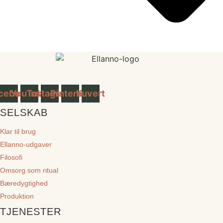
cebook
YouTube
Instagram
Pinterest
Kuvert
SELSKAB
Klar til brug
Ellanno-udgaver
Filosofi
Omsorg som ritual
Bæredygtighed
Produktion
TJENESTER