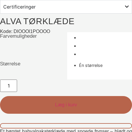
Certificeringer
ALVA TØRKLÆDE
Kode: DlOOOl1POOOO
Farvemuligheder
Størrelse
Én størrelse
Alva
Tørklæde
antal
Læg i kurv
Et børstet babyalpakatørklæde med snoede frynser – blødt og