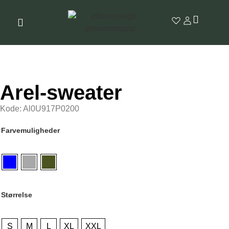
Arel-sweater
Kode: Al0U917P0200
Farvemuligheder
Størrelse
S
M
L
XL
XXL