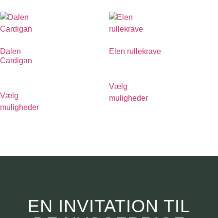
Dalen
Elen rullekrave
Cardigan
€
590.00
€
990.00
Vælg
Vælg
muligheder
muligheder
EN INVITATION TIL