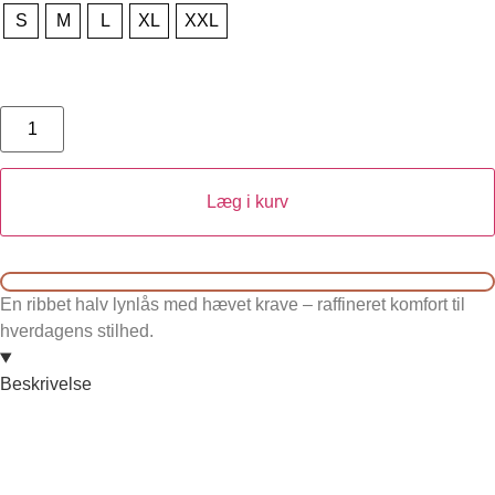
S
M
L
XL
XXL
Læg i kurv
En ribbet halv lynlås med hævet krave – raffineret komfort til
hverdagens stilhed.
Beskrivelse