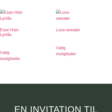
Esan Halv
Luva-sweater
Lynlås
€
790.00
€
790.00
Vælg
Vælg
muligheder
muligheder
EN INVITATION TIL