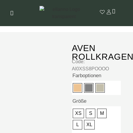
AVEN
ROLLKRAGEN
Code:
Al0XSS8POOOO
Farboptionen
Größe
XS
S
M
L
XL