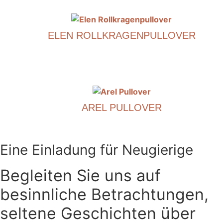
Produkt
ist
ELEN ROLLKRAGENPULLOVER
in
mehreren
€
590.00
Varianten
erhältlich.
Dieses
Die
Produkt
Optionen
ist
können
AREL PULLOVER
in
auf
mehreren
€
490.00
der
Varianten
Produktseite
erhältlich.
Dieses
Eine Einladung für Neugierige
ausgewählt
Die
Produkt
werden.
Optionen
ist
Begleiten Sie uns auf
können
in
besinnliche Betrachtungen,
auf
mehreren
der
Varianten
seltene Geschichten über
Produktseite
erhältlich.