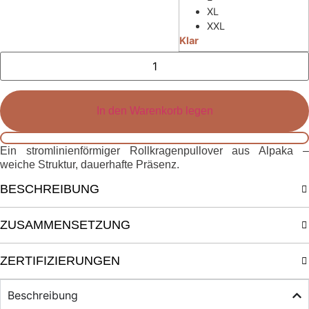
XL
XXL
Klar
Elen
Turtleneck
Menge
In den Warenkorb legen
Ein stromlinienförmiger Rollkragenpullover aus Alpaka –
weiche Struktur, dauerhafte Präsenz.
BESCHREIBUNG
ZUSAMMENSETZUNG
ZERTIFIZIERUNGEN
Beschreibung