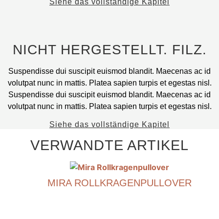
Siehe das vollständige Kapitel
können
auf
der
Produktseite
NICHT HERGESTELLT. FILZ.
ausgewählt
werden.
Suspendisse dui suscipit euismod blandit. Maecenas ac id
volutpat nunc in mattis. Platea sapien turpis et egestas nisl.
Suspendisse dui suscipit euismod blandit. Maecenas ac id
volutpat nunc in mattis. Platea sapien turpis et egestas nisl.
Siehe das vollständige Kapitel
VERWANDTE ARTIKEL
MIRA ROLLKRAGENPULLOVER
€
790.00
Dieses