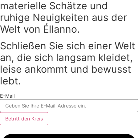
ausgewählt
Die
materielle Schätze und
werden.
Optionen
ruhige Neuigkeiten aus der
können
auf
Welt von Éllanno.
der
Produktseite
Schließen Sie sich einer Welt
ausgewählt
werden.
an, die sich langsam kleidet,
leise ankommt und bewusst
lebt.
E-Mail
Betritt den Kreis