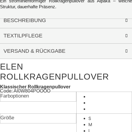
Ein stromlinienförmiger Rollkragenpullover aus Alpaka – weiche
Struktur, dauerhafte Präsenz.
BESCHREIBUNG
TEXTILPFLEGE
VERSAND & RÜCKGABE
ELEN
ROLLKRAGENPULLOVER
Klassischer Rollkragenpullover
Code: Al0W804POOOO
Farboptionen
Größe
S
M
L