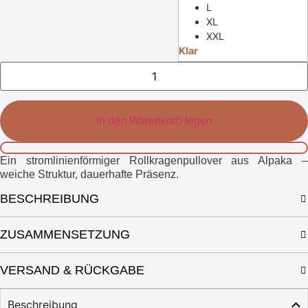
L
XL
XXL
Klar
Elen
Turtleneck
Menge
In den Warenkorb legen
Ein stromlinienförmiger Rollkragenpullover aus Alpaka –
weiche Struktur, dauerhafte Präsenz.
BESCHREIBUNG
ZUSAMMENSETZUNG
VERSAND & RÜCKGABE
Beschreibung