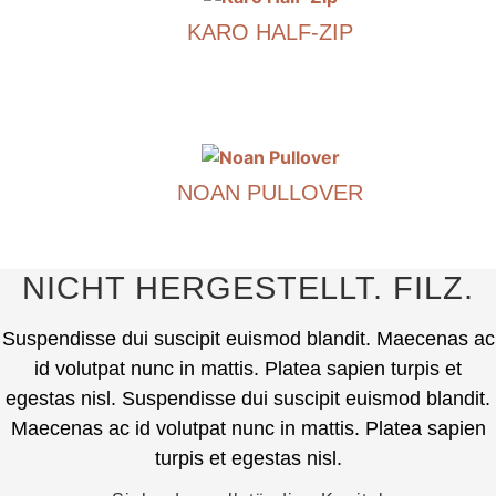
ist
KARO HALF-ZIP
in
mehreren
€
790.00
Varianten
erhältlich.
Dieses
Die
Produkt
Optionen
ist
können
NOAN PULLOVER
in
auf
mehreren
€
690.00
der
Varianten
Produktseite
erhältlich.
Dieses
NICHT HERGESTELLT. FILZ.
ausgewählt
Die
Produkt
werden.
Optionen
ist
Suspendisse dui suscipit euismod blandit. Maecenas ac
können
in
id volutpat nunc in mattis. Platea sapien turpis et
auf
mehreren
egestas nisl. Suspendisse dui suscipit euismod blandit.
der
Varianten
Maecenas ac id volutpat nunc in mattis. Platea sapien
Produktseite
erhältlich.
ausgewählt
turpis et egestas nisl.
Die
werden.
Optionen