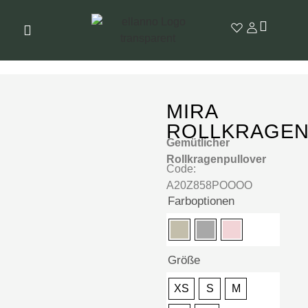
MIRA
ROLLKRAGEN
Gemütlicher
Rollkragenpullover
Code:
A20Z858POOOO
Farboptionen
Größe
XS
S
M