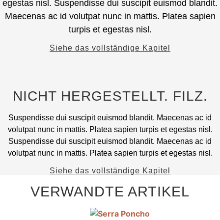
egestas nisl. Suspendisse dui suscipit euismod blandit.
der
Varianten
Maecenas ac id volutpat nunc in mattis. Platea sapien
Produktseite
erhältlich.
ausgewählt
turpis et egestas nisl.
Die
werden.
Optionen
Siehe das vollständige Kapitel
können
auf
der
Produktseite
NICHT HERGESTELLT. FILZ.
ausgewählt
werden.
Suspendisse dui suscipit euismod blandit. Maecenas ac id
volutpat nunc in mattis. Platea sapien turpis et egestas nisl.
Suspendisse dui suscipit euismod blandit. Maecenas ac id
volutpat nunc in mattis. Platea sapien turpis et egestas nisl.
Siehe das vollständige Kapitel
VERWANDTE ARTIKEL