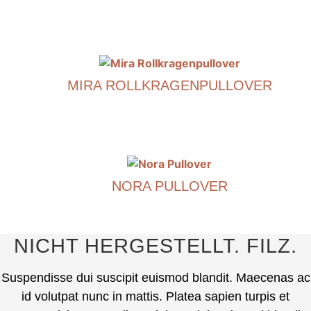
€
790.00
Dieses
Produkt
ist
MIRA ROLLKRAGENPULLOVER
in
mehreren
€
790.00
Varianten
erhältlich.
Dieses
Die
Produkt
Optionen
ist
können
NORA PULLOVER
in
auf
mehreren
€
490.00
der
Varianten
Produktseite
erhältlich.
Dieses
NICHT HERGESTELLT. FILZ.
ausgewählt
Die
Produkt
werden.
Optionen
ist
Suspendisse dui suscipit euismod blandit. Maecenas ac
können
in
id volutpat nunc in mattis. Platea sapien turpis et
auf
mehreren