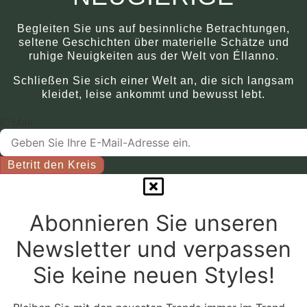
können
in
auf
mehreren
Begleiten Sie uns auf besinnliche Betrachtungen,
der
Varianten
seltene Geschichten über materielle Schätze und
Produktseite
erhältlich.
ruhige Neuigkeiten aus der Welt von Éllanno.
ausgewählt
Die
Schließen Sie sich einer Welt an, die sich langsam
werden.
Optionen
kleidet, leise ankommt und bewusst lebt.
können
auf
E-Mail
der
Produktseite
Betritt den Kreis
ausgewählt
werden.
Abonnieren Sie unseren
Newsletter und verpassen
Sie keine neuen Styles!