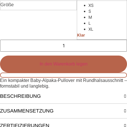
Größe
XS
S
M
L
XL
Klar
Nora
Pullover
Menge
In den Warenkorb legen
Ein kompakter Baby-Alpaka-Pullover mit Rundhalsausschnitt –
formstabil und langlebig.
BESCHREIBUNG
ZUSAMMENSETZUNG
ZERTIFIZIERUNGEN