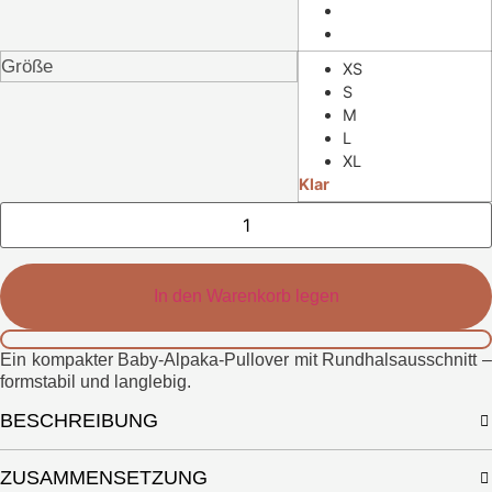
Größe
XS
S
M
L
XL
Klar
Nora
Pullover
Menge
In den Warenkorb legen
Ein kompakter Baby-Alpaka-Pullover mit Rundhalsausschnitt –
formstabil und langlebig.
BESCHREIBUNG
ZUSAMMENSETZUNG