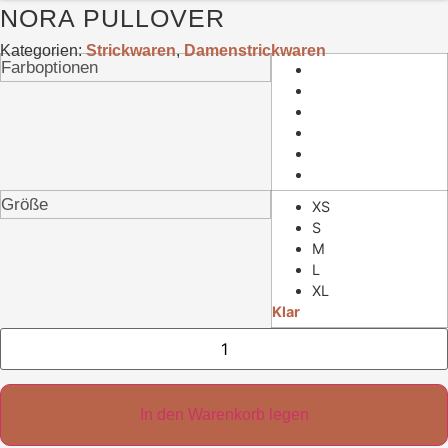
NORA PULLOVER
Kategorien:
Strickwaren
,
Damenstrickwaren
Farboptionen
Größe
XS
S
M
L
XL
Klar
Nora
Pullover
Menge
In den Warenkorb legen