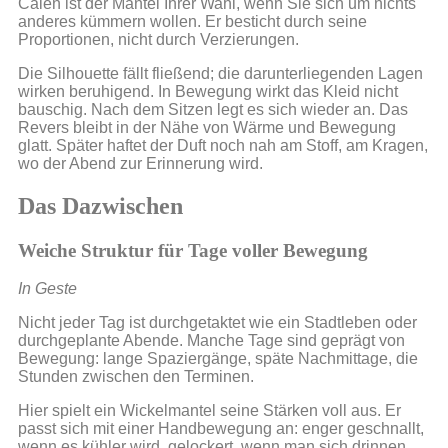
Calen ist der Mantel Ihrer Wahl, wenn Sie sich um nichts
anderes kümmern wollen. Er besticht durch seine
Proportionen, nicht durch Verzierungen.
Die Silhouette fällt fließend; die darunterliegenden Lagen
wirken beruhigend. In Bewegung wirkt das Kleid nicht
bauschig. Nach dem Sitzen legt es sich wieder an. Das
Revers bleibt in der Nähe von Wärme und Bewegung
glatt. Später haftet der Duft noch nah am Stoff, am Kragen,
wo der Abend zur Erinnerung wird.
Das Dazwischen
Weiche Struktur für Tage voller Bewegung
In Geste
Nicht jeder Tag ist durchgetaktet wie ein Stadtleben oder
durchgeplante Abende. Manche Tage sind geprägt von
Bewegung: lange Spaziergänge, späte Nachmittage, die
Stunden zwischen den Terminen.
Hier spielt ein Wickelmantel seine Stärken voll aus. Er
passt sich mit einer Handbewegung an: enger geschnallt,
wenn es kühler wird, gelockert, wenn man sich drinnen