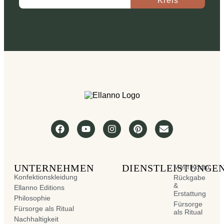
Kreis
UNTERNEHMEN
DIENSTLEISTUNGE
Mein Konto
Konfektionskleidung
Rückgabe
&
Ellanno Editions
Erstattung
Philosophie
Fürsorge
Fürsorge als Ritual
als Ritual
Nachhaltigkeit