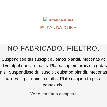
€
290.00
Puede
elegir
Este
las
producto
opciones
tiene
en
BUFANDA RUNA
múltiples
la
variantes.
€
490.00
página
Puede
del
elegir
Este
NO FABRICADO. FIELTRO.
producto.
las
producto
opciones
tiene
Suspendisse dui suscipit euismod blandit. Mecenas ac
en
múltiples
id volutpat nunc in mattis. Platea sapien turpis et egetas
la
variantes.
nisl. Suspendisse dui suscipit euismod blandit. Mecenas
página
Puede
ac id volutpat nunc in mattis. Platea sapien turpis et
del
elegir
producto.
egetas nisl.
las
opciones
Ver el capítulo completo
en
la