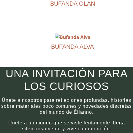
BUFANDA OLAN
múltiples
variantes.
€
390.00
Puede
elegir
Este
las
producto
opciones
tiene
en
BUFANDA ALVA
múltiples
la
variantes.
€
390.00
página
Puede
del
elegir
Este
UNA INVITACIÓN PARA
producto.
las
producto
opciones
tiene
LOS CURIOSOS
en
múltiples
la
variantes.
Únete a nosotros para reflexiones profundas, historias
página
Puede
sobre materiales poco comunes y novedades discretas
del
elegir
del mundo de Éllanno.
producto.
las
Únete a un mundo que se viste lentamente, llega
opciones
silenciosamente y vive con intención.
en