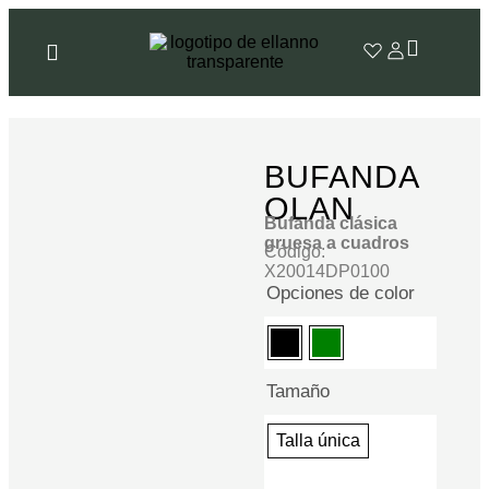
BUFANDA
OLAN
Bufanda clásica
gruesa a cuadros
Código:
X20014DP0100
Opciones de color
Tamaño
Talla única