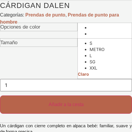
CÁRDIGAN DALEN
Categorías:
Prendas de punto
,
Prendas de punto para
hombre
Opciones de color
Tamaño
S
METRO
L
SG
XXL
Claro
Cantidad
de
cárdigan
Dalen
Añadir a la cesta
Un cárdigan con cierre completo en alpaca bebé: familiar, suave y
de forma precisa.