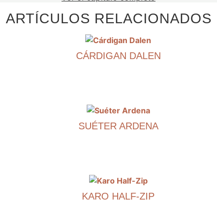
ARTÍCULOS RELACIONADOS
CÁRDIGAN DALEN
€
990.00
Este
producto
tiene
SUÉTER ARDENA
múltiples
variantes.
€
590.00
Puede
elegir
Este
las
producto
opciones
tiene
en
KARO HALF-ZIP
múltiples
la
variantes.