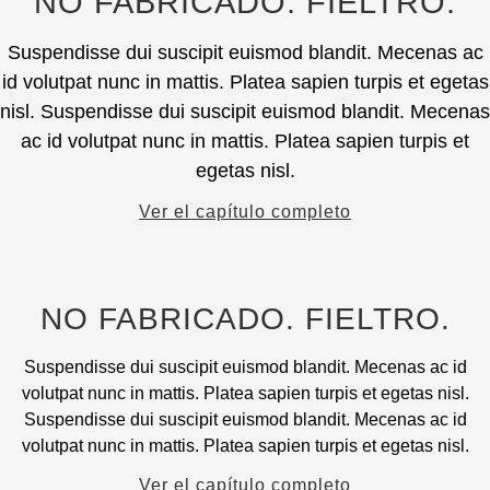
NO FABRICADO. FIELTRO.
producto.
las
producto
opciones
tiene
Suspendisse dui suscipit euismod blandit. Mecenas ac
en
múltiples
id volutpat nunc in mattis. Platea sapien turpis et egetas
la
variantes.
nisl. Suspendisse dui suscipit euismod blandit. Mecenas
página
Puede
ac id volutpat nunc in mattis. Platea sapien turpis et
del
elegir
producto.
egetas nisl.
las
opciones
Ver el capítulo completo
en
la
página
del
NO FABRICADO. FIELTRO.
producto.
Suspendisse dui suscipit euismod blandit. Mecenas ac id
volutpat nunc in mattis. Platea sapien turpis et egetas nisl.
Suspendisse dui suscipit euismod blandit. Mecenas ac id
volutpat nunc in mattis. Platea sapien turpis et egetas nisl.
Ver el capítulo completo