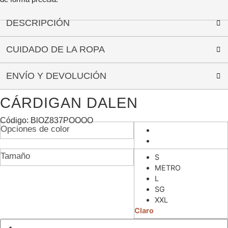
DESCRIPCIÓN
CUIDADO DE LA ROPA
ENVÍO Y DEVOLUCIÓN
CÁRDIGAN DALEN
Código: BlOZ837POOOO
Opciones de color
Tamaño
S
METRO
L
SG
XXL
Claro
Cantidad