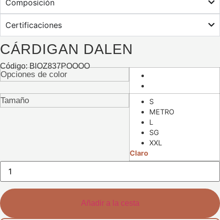
Composición
Certificaciones
CÁRDIGAN DALEN
Código: BlOZ837POOOO
Opciones de color
Tamaño
S
METRO
L
SG
XXL
Claro
Cantidad
de
cárdigan
Dalen
Añadir a la cesta