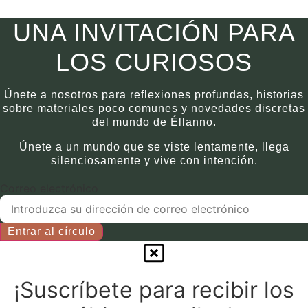
€
790.00
página
Puede
del
elegir
Este
UNA INVITACIÓN PARA
producto.
las
producto
opciones
tiene
LOS CURIOSOS
en
múltiples
la
variantes.
Únete a nosotros para reflexiones profundas, historias
página
Puede
sobre materiales poco comunes y novedades discretas
del
elegir
del mundo de Éllanno.
producto.
las
Únete a un mundo que se viste lentamente, llega
opciones
silenciosamente y vive con intención.
en
la
Correo electrónico
página
del
Entrar al círculo
producto.
¡Suscríbete para recibir los