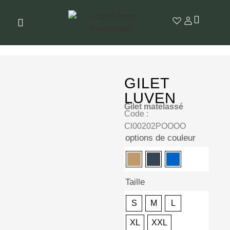
GILET
LUVEN
Gilet matelassé
Code :
Cl00202POOOO
options de couleur
Taille
S
M
L
XL
XXL