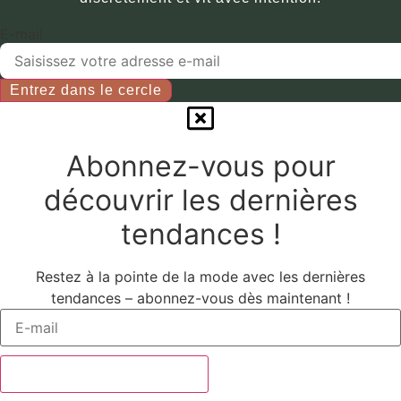
produit.
être
sélectionnées
E-mail
sur
la
Entrez dans le cercle
page
du
produit.
Abonnez-vous pour
découvrir les dernières
tendances !
Restez à la pointe de la mode avec les dernières
tendances – abonnez-vous dès maintenant !
Abonnez-vous maintenant