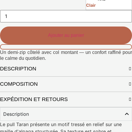
Clair
Quantité
de
vêtements
Karo
Half-
Zip
Ajouter au panier
Un demi-zip côtelé avec col montant — un confort raffiné pour
le calme du quotidien.
DESCRIPTION
COMPOSITION
EXPÉDITION ET RETOURS
Description
Le pull Taran présente un motif tressé en relief sur une
maille d'alpaga structurée. Sa texture est sobre et