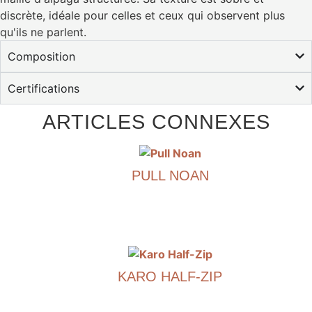
discrète, idéale pour celles et ceux qui observent plus
qu'ils ne parlent.
Composition
Certifications
ARTICLES CONNEXES
PULL NOAN
€
690.00
Ce
produit
existe
KARO HALF-ZIP
en
plusieurs
€
790.00
variantes.