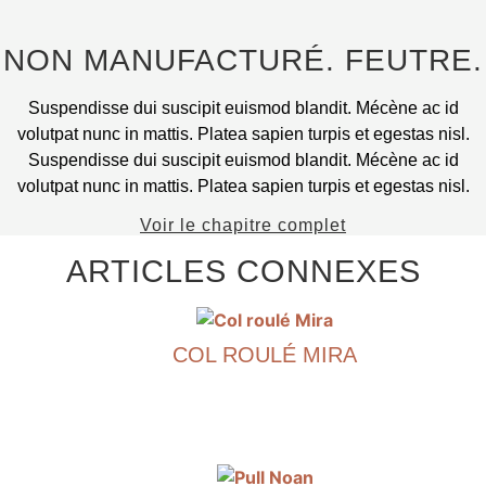
la
page
NON MANUFACTURÉ. FEUTRE.
du
produit.
Suspendisse dui suscipit euismod blandit. Mécène ac id
volutpat nunc in mattis. Platea sapien turpis et egestas nisl.
Suspendisse dui suscipit euismod blandit. Mécène ac id
volutpat nunc in mattis. Platea sapien turpis et egestas nisl.
Voir le chapitre complet
ARTICLES CONNEXES
COL ROULÉ MIRA
€
790.00
Ce
produit
existe