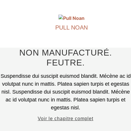
Les
Ce
options
produit
peuvent
existe
être
PULL NOAN
en
sélectionnées
plusieurs
€
690.00
sur
variantes.
la
Les
Ce
NON MANUFACTURÉ.
page
options
produit
FEUTRE.
du
peuvent
existe
produit.
être
en
Suspendisse dui suscipit euismod blandit. Mécène ac id
sélectionnées
plusieurs
sur
variantes.
volutpat nunc in mattis. Platea sapien turpis et egestas
la
Les
nisl. Suspendisse dui suscipit euismod blandit. Mécène
page
options
ac id volutpat nunc in mattis. Platea sapien turpis et
du
peuvent
egestas nisl.
produit.
être
sélectionnées
Voir le chapitre complet
sur