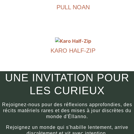
PULL NOAN
en
plusieurs
€
690.00
variantes.
Les
Ce
options
produit
peuvent
existe
être
KARO HALF-ZIP
en
sélectionnées
plusieurs
€
790.00
sur
variantes.
la
Les
Ce
UNE INVITATION POUR
page
options
produit
du
peuvent
existe
LES CURIEUX
produit.
être
en
sélectionnées
plusieurs
Rejoignez-nous pour des réflexions approfondies, des
sur
variantes.
récits matériels rares et des mises à jour discrètes du
la
Les
monde d'Éllanno.
page
options
Rejoignez un monde qui s'habille lentement, arrive
du
peuvent
discrètement et vit avec intention.