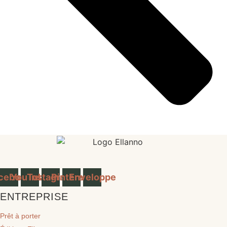
cebook
YouTube
Instagram
Pinterest
Enveloppe
ENTREPRISE
Prêt à porter