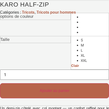
KARO HALF-ZIP
Catégories :
Tricots
,
Tricots pour hommes
options de couleur
Taille
S
M
L
XL
XXL
Clair
Quantité
de
vêtements
Karo
Half-
Zip
Ajouter au panier
Un demi-zip côtelé avec col montant — un confort raffiné pour le