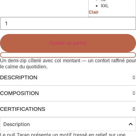
XXL
Clair
Quantité
de
vêtements
Karo
Half-
Zip
Ajouter au panier
Un demi-zip côtelé avec col montant — un confort raffiné pour
le calme du quotidien.
DESCRIPTION
COMPOSITION
CERTIFICATIONS
Description
Le pull Taran présente un motif tressé en relief sur une