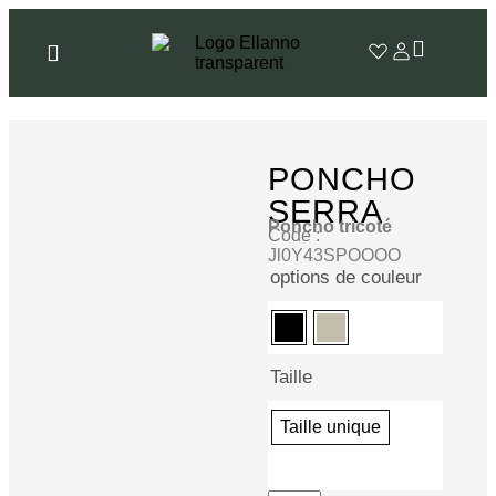
PONCHO
SERRA
Poncho tricoté
Code :
Jl0Y43SPOOOO
options de couleur
Taille
Taille unique