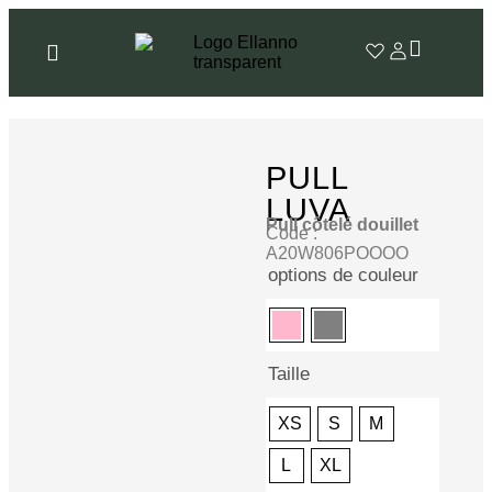
PULL
LUVA
Pull côtelé douillet
Code :
A20W806POOOO
options de couleur
Taille
XS
S
M
L
XL