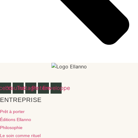
cebook
YouTube
Instagram
Pinterest
Enveloppe
ENTREPRISE
Prêt à porter
Éditions Ellanno
Philosophie
Le soin comme rituel