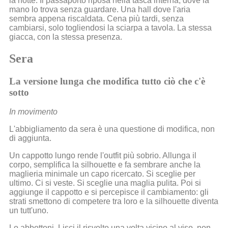
la notte. Il passaporto riposa nella tasca interna, dove la
mano lo trova senza guardare. Una hall dove l'aria
sembra appena riscaldata. Cena più tardi, senza
cambiarsi, solo togliendosi la sciarpa a tavola. La stessa
giacca, con la stessa presenza.
Sera
La versione lunga che modifica tutto ciò che c'è
sotto
In movimento
L'abbigliamento da sera è una questione di modifica, non
di aggiunta.
Un cappotto lungo rende l'outfit più sobrio. Allunga il
corpo, semplifica la silhouette e fa sembrare anche la
maglieria minimale un capo ricercato. Si sceglie per
ultimo. Ci si veste. Si sceglie una maglia pulita. Poi si
aggiunge il cappotto e si percepisce il cambiamento: gli
strati smettono di competere tra loro e la silhouette diventa
un tutt'uno.
Lo abbottoni. Lisci il risvolto una volta vicino al viso, non