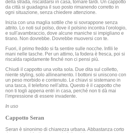
della strada, riscaldarsi in casa, tornare tardi. Un cappotto
da città si guadagna il suo posto rimanendo corretto in
ogni situazione, senza chiedere attenzione.
Inizia con una maglia sottile che si sovrappone senza
attrito. Lo noti sul polso, dove il polsino incontra l'orologio,
e sull'avambraccio, dove alcune maniche si impigliano e
tirano. Non dovrebbe. Dovrebbe muoversi con te.
Fuori, il primo freddo si fa sentire sulle nocche. Infili le
mani nelle tasche. Per un attimo, la fodera è fresca, poi si
riscalda rapidamente finché non ci pensi più.
Chiudi il cappotto una volta sola. Due dita sul colletto,
niente styling, solo allineamento. I bottoni si uniscono con
un peso morbido e contenuto. Le chiavi si sistemano in
una tasca, il telefono nell'altra. Questo è il cappotto che
non ti togli appena entri in casa, perché non ti dà mai
l'impressione di essere invadente.
In uso
Cappotto Seran
Seran è sinonimo di chiarezza urbana. Abbastanza corto