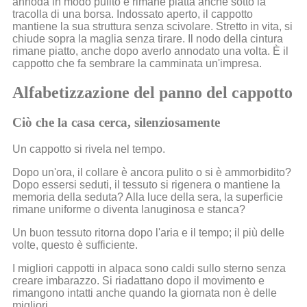
annoda in modo pulito e rimane piatta anche sotto la
tracolla di una borsa. Indossato aperto, il cappotto
mantiene la sua struttura senza scivolare. Stretto in vita, si
chiude sopra la maglia senza tirare. Il nodo della cintura
rimane piatto, anche dopo averlo annodato una volta. È il
cappotto che fa sembrare la camminata un'impresa.
Alfabetizzazione del panno del cappotto
Ciò che la casa cerca, silenziosamente
Un cappotto si rivela nel tempo.
Dopo un'ora, il collare è ancora pulito o si è ammorbidito?
Dopo essersi seduti, il tessuto si rigenera o mantiene la
memoria della seduta? Alla luce della sera, la superficie
rimane uniforme o diventa lanuginosa e stanca?
Un buon tessuto ritorna dopo l'aria e il tempo; il più delle
volte, questo è sufficiente.
I migliori cappotti in alpaca sono caldi sullo sterno senza
creare imbarazzo. Si riadattano dopo il movimento e
rimangono intatti anche quando la giornata non è delle
migliori.