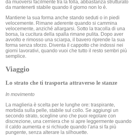
da muoversi facilmente tra la folla, abbastanza strutturato
da mantenerti stabile quando il giorno non lo è.
Mantiene la sua forma anche stando seduti o in piedi
velocemente. Rimane aderente quando si cammina
velocemente, anziché allargarsi. Sotto la tracolla di una
borsa, la cucitura della spalla rimane pulita. Dopo aver
avvolto e rimosso una sciarpa, il bavero riprende la sua
forma senza sforzo. Diventa il cappotto che indossi nei
giorni lavorativi, quando vuoi che tutto il resto sembri più
semplice.
Viaggio
Lo strato che ti trasporta attraverso le stanze
In movimento
La maglieria è scelta per le lunghe ore: traspirante,
morbida sulla pelle, stabile sul collo. Se aggiungi un
secondo strato, scegline uno che puoi regolare con
discrezione, una cerniera che si apre leggermente quando
il caldo aumenta e si richiude quando l'aria si fa più
pungente, senza alterare la silhouette.