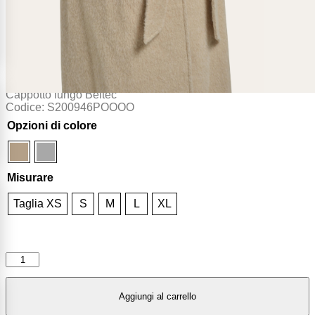
Cappotto Nuvra
Cappotto lungo Beltec
Codice: S200946POOOO
Opzioni di colore
Misurare
Taglia XS
S
M
L
XL
Aggiungi al carrello