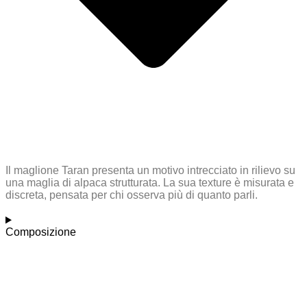
Il maglione Taran presenta un motivo intrecciato in rilievo su
una maglia di alpaca strutturata. La sua texture è misurata e
discreta, pensata per chi osserva più di quanto parli.
Composizione