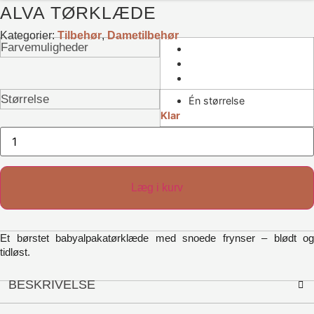
ALVA TØRKLÆDE
Kategorier:
Tilbehør
,
Dametilbehør
Farvemuligheder
Størrelse
Én størrelse
Klar
Alva
Tørklæde
antal
Læg i kurv
Et børstet babyalpakatørklæde med snoede frynser – blødt og
tidløst.
BESKRIVELSE