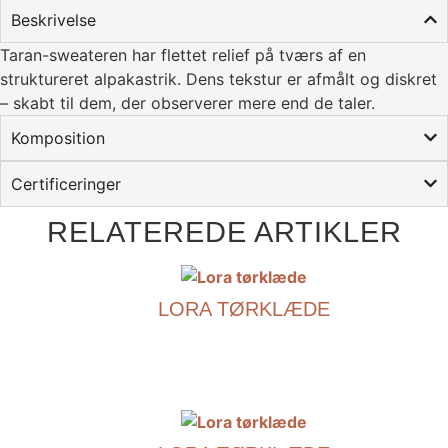
Beskrivelse
Taran-sweateren har flettet relief på tværs af en
struktureret alpakastrik. Dens tekstur er afmålt og diskret
– skabt til dem, der observerer mere end de taler.
Komposition
Certificeringer
RELATEREDE ARTIKLER
LORA TØRKLÆDE
€
490.00
Dette
produkt
har