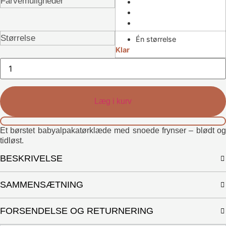
Farvemuligheder
Størrelse
Én størrelse
Klar
Alva
Tørklæde
antal
Læg i kurv
Et børstet babyalpakatørklæde med snoede frynser – blødt og
tidløst.
BESKRIVELSE
SAMMENSÆTNING
FORSENDELSE OG RETURNERING