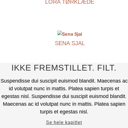
LORA TØRKLÆDE
flere
varianter.
€
490.00
Mulighederne
kan
Dette
vælges
produkt
på
har
produktsiden.
SENA SJAL
flere
varianter.
€
490.00
Mulighederne
kan
Dette
IKKE FREMSTILLET. FILT.
vælges
produkt
på
har
Suspendisse dui suscipit euismod blandit. Maecenas ac
produktsiden.
flere
id volutpat nunc in mattis. Platea sapien turpis et
varianter.
egestas nisl. Suspendisse dui suscipit euismod blandit.
Mulighederne
Maecenas ac id volutpat nunc in mattis. Platea sapien
kan
turpis et egestas nisl.
vælges
på
Se hele kapitlet
produktsiden.