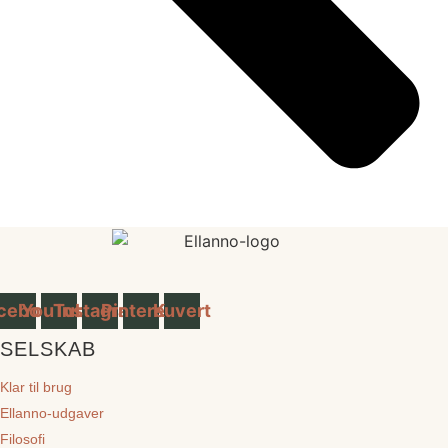
cebook
YouTube
Instagram
Pinterest
Kuvert
SELSKAB
Klar til brug
Ellanno-udgaver
Filosofi