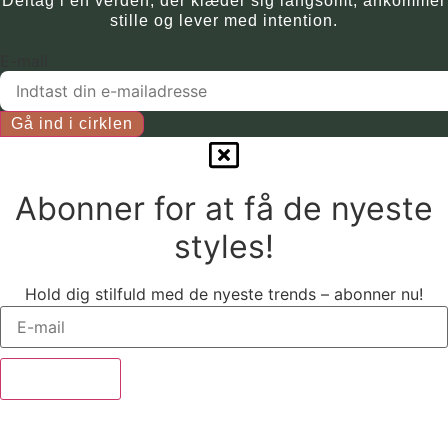
Deltag i en verden, der klæder sig langsomt, ankommer
på
stille og lever med intention.
produktsiden.
E-mail
Gå ind i cirklen
Abonner for at få de nyeste
styles!
Hold dig stilfuld med de nyeste trends – abonner nu!
Abonner nu