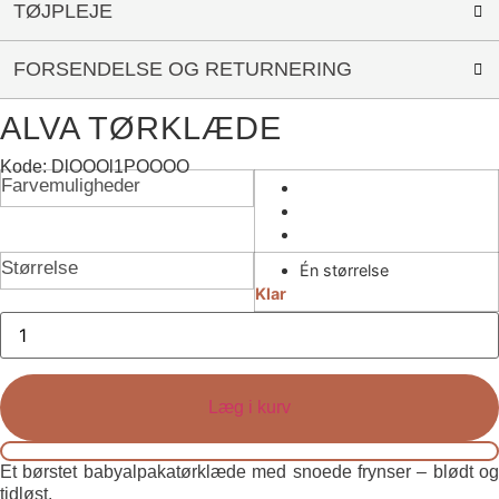
TØJPLEJE
FORSENDELSE OG RETURNERING
ALVA TØRKLÆDE
Kode: DlOOOl1POOOO
Farvemuligheder
Størrelse
Én størrelse
Klar
Alva
Tørklæde
antal
Læg i kurv
Et børstet babyalpakatørklæde med snoede frynser – blødt og
tidløst.