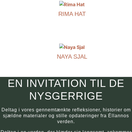
har
RIMA HAT
flere
varianter.
€
290.00
Mulighederne
kan
Dette
vælges
produkt
på
har
produktsiden.
NAYA SJAL
flere
varianter.
€
590.00
Mulighederne
kan
Dette
EN INVITATION TIL DE
vælges
produkt
på
har
NYSGERRIGE
produktsiden.
flere
varianter.
Deltag i vores gennemtænkte refleksioner, historier om
Mulighederne
sjældne materialer og stille opdateringer fra Éllannos
kan
verden.
vælges