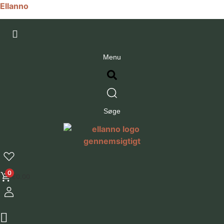
Ellanno
Menu
Søge
0
€
0.00