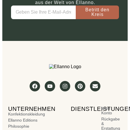
aus der Welt von Éllanno.
Betritt den
Kreis
UNTERNEHMEN
DIENSTLEISTUNGE
Mein
Konto
Konfektionskleidung
Rückgabe
Ellanno Editions
&
Philosophie
Erstattung