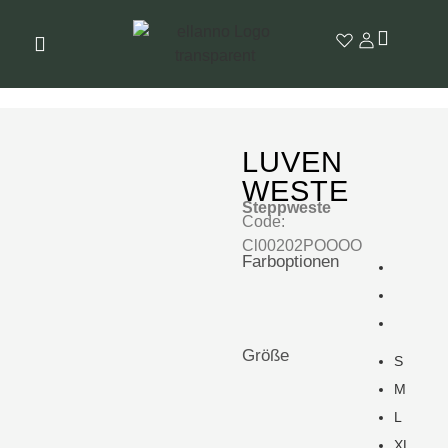
LUVEN
WESTE
Steppweste
Code:
Cl00202POOOO
Farboptionen
Größe
S
M
L
XL