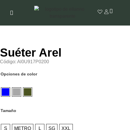
Suéter Arel
Código: Al0U917P0200
Opciones de color
Tamaño
S
METRO
L
SG
XXL