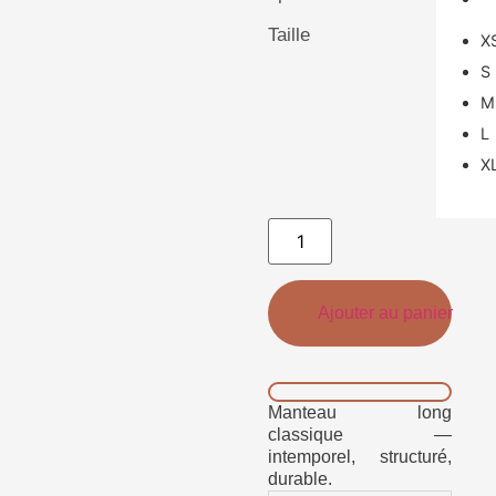
Taille
X
S
M
L
X
Ajouter au panier
Manteau long
classique —
intemporel, structuré,
durable.