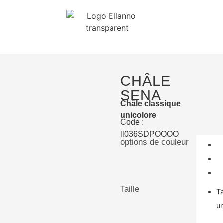
CHÂLE
SENA
Châle classique
unicolore
Code :
ll036SDPOOOO
options de couleur
Taille
Ta
u