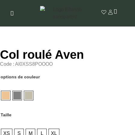
Col roulé Aven
Code : Al0XSS8POOOO
options de couleur
Taille
XS
S
M
L
XL