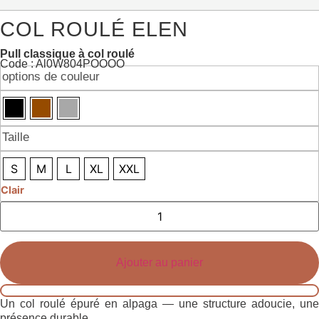
COL ROULÉ ELEN
Pull classique à col roulé
Code : Al0W804POOOO
options de couleur
Taille
S
M
L
XL
XXL
Clair
Quantité
de
col
roulé
Elen
Ajouter au panier
Un col roulé épuré en alpaga — une structure adoucie, une
présence durable.