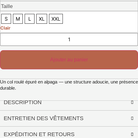
Taille
S
M
L
XL
XXL
Clair
Quantité
de
col
roulé
Elen
Ajouter au panier
Un col roulé épuré en alpaga — une structure adoucie, une présence
durable.
DESCRIPTION
ENTRETIEN DES VÊTEMENTS
EXPÉDITION ET RETOURS