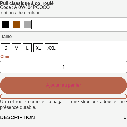
Pull classique à col roulé
Code : Al0W804POOOO
options de couleur
Taille
S
M
L
XL
XXL
Clair
Quantité
de
col
roulé
Elen
Ajouter au panier
Un col roulé épuré en alpaga — une structure adoucie, une
présence durable.
DESCRIPTION