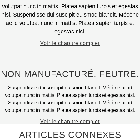
sur
variantes.
volutpat nunc in mattis. Platea sapien turpis et egestas
la
Les
nisl. Suspendisse dui suscipit euismod blandit. Mécène
page
options
ac id volutpat nunc in mattis. Platea sapien turpis et
du
peuvent
egestas nisl.
produit.
être
sélectionnées
Voir le chapitre complet
sur
la
page
NON MANUFACTURÉ. FEUTRE.
du
produit.
Suspendisse dui suscipit euismod blandit. Mécène ac id
volutpat nunc in mattis. Platea sapien turpis et egestas nisl.
Suspendisse dui suscipit euismod blandit. Mécène ac id
volutpat nunc in mattis. Platea sapien turpis et egestas nisl.
Voir le chapitre complet
ARTICLES CONNEXES