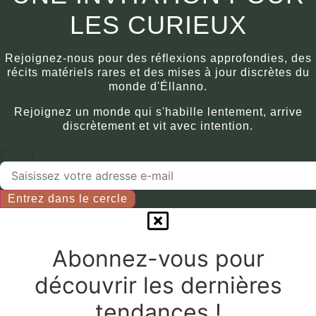
du
peuvent
existe
LES CURIEUX
produit.
être
en
sélectionnées
plusieurs
Rejoignez-nous pour des réflexions approfondies, des
sur
variantes.
récits matériels rares et des mises à jour discrètes du
la
Les
monde d'Éllanno.
page
options
Rejoignez un monde qui s'habille lentement, arrive
du
peuvent
discrètement et vit avec intention.
produit.
être
sélectionnées
E-mail
sur
la
Entrez dans le cercle
page
du
produit.
Abonnez-vous pour
découvrir les dernières
tendances !