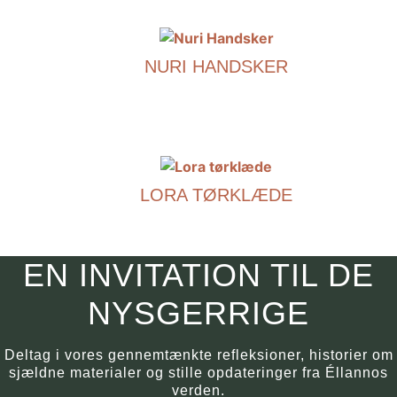
Dette
produkt
har
NURI HANDSKER
flere
varianter.
€
290.00
Mulighederne
kan
Dette
vælges
produkt
på
har
produktsiden.
LORA TØRKLÆDE
flere
varianter.
€
490.00
Mulighederne
kan
Dette
EN INVITATION TIL DE
vælges
produkt
på
har
NYSGERRIGE
produktsiden.
flere
varianter.
Deltag i vores gennemtænkte refleksioner, historier om
Mulighederne
sjældne materialer og stille opdateringer fra Éllannos
kan
verden.