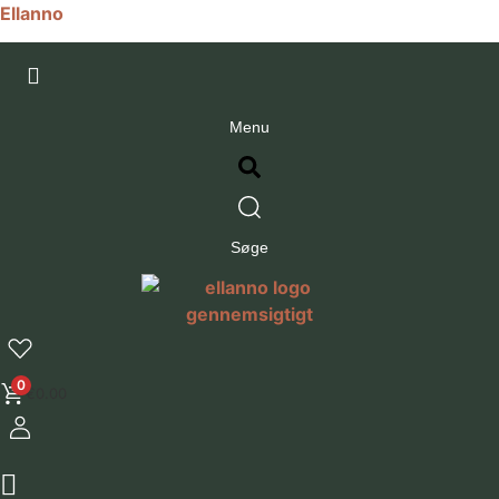
Ellanno
Menu
Søge
0
€
0.00