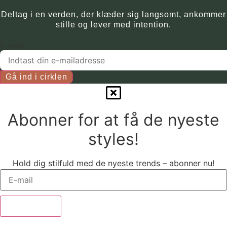
vælges
Deltag i en verden, der klæder sig langsomt, ankommer
på
stille og lever med intention.
produktsiden.
E-mail
Gå ind i cirklen
Abonner for at få de nyeste
styles!
Hold dig stilfuld med de nyeste trends – abonner nu!
Abonner nu