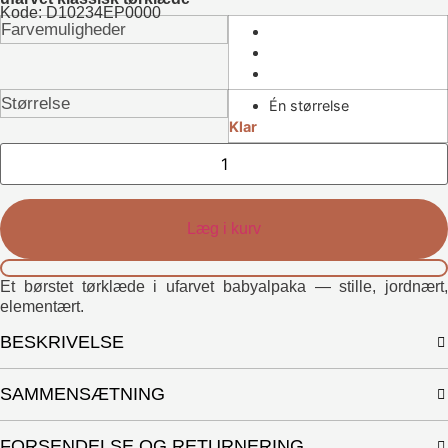
Kode: D10234EP0000
Farvemuligheder
Størrelse
Én størrelse
Klar
Mira
tørklæde
antal
Læg i kurv
Et børstet tørklæde i ufarvet babyalpaka — stille, jordnært,
elementært.
BESKRIVELSE
SAMMENSÆTNING
FORSENDELSE OG RETURNERING