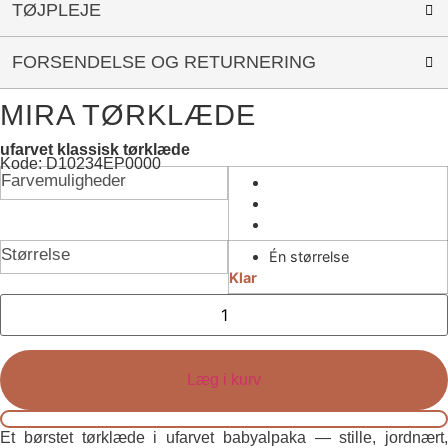
TØJPLEJE
FORSENDELSE OG RETURNERING
MIRA TØRKLÆDE
ufarvet klassisk tørklæde
Kode: D10234EP0000
Farvemuligheder
Størrelse
Én størrelse
Klar
Mira
tørklæde
antal
Læg i kurv
Et børstet tørklæde i ufarvet babyalpaka — stille, jordnært,