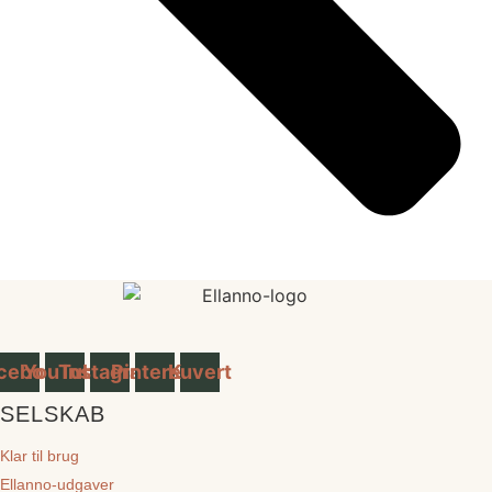
cebook
YouTube
Instagram
Pinterest
Kuvert
SELSKAB
Klar til brug
Ellanno-udgaver