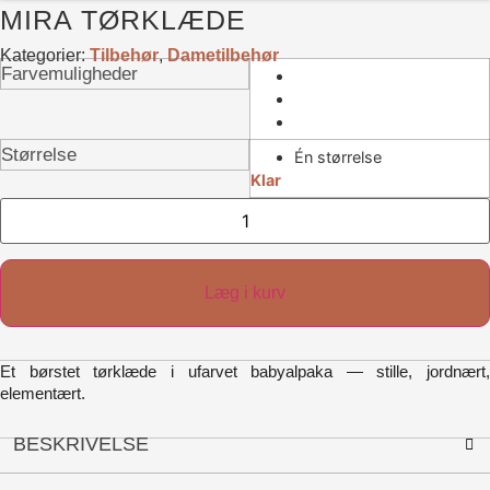
MIRA TØRKLÆDE
Kategorier:
Tilbehør
,
Dametilbehør
Farvemuligheder
Størrelse
Én størrelse
Klar
Mira
tørklæde
antal
Læg i kurv
Et børstet tørklæde i ufarvet babyalpaka — stille, jordnært,
elementært.
BESKRIVELSE