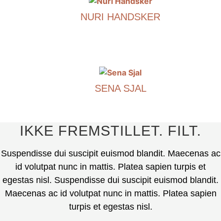
har
NURI HANDSKER
flere
varianter.
€
290.00
Mulighederne
kan
Dette
vælges
produkt
på
har
produktsiden.
SENA SJAL
flere
varianter.
€
490.00
Mulighederne
kan
Dette
IKKE FREMSTILLET. FILT.
vælges
produkt
på
har
Suspendisse dui suscipit euismod blandit. Maecenas ac
produktsiden.
flere
id volutpat nunc in mattis. Platea sapien turpis et
varianter.
egestas nisl. Suspendisse dui suscipit euismod blandit.
Mulighederne
Maecenas ac id volutpat nunc in mattis. Platea sapien
kan
turpis et egestas nisl.
vælges
på